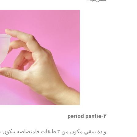
٢-period pantie
و دة بيبقي مكون من ٣ طبقات فامت