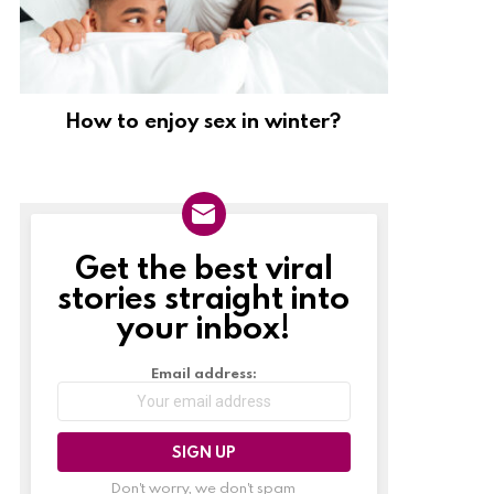
How to enjoy sex in winter?
Get the best viral
NEWSLETTER
stories straight into
your inbox!
Email address:
Don't worry, we don't spam