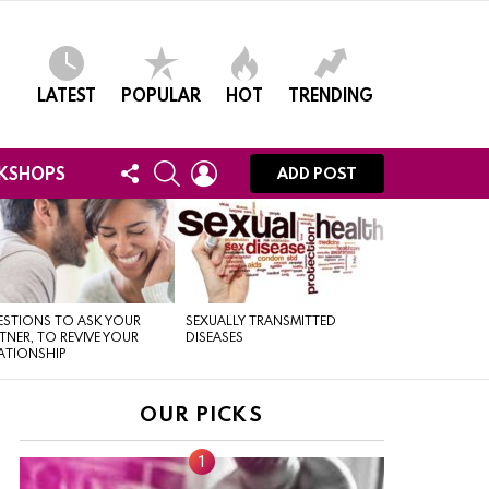
LATEST
POPULAR
HOT
TRENDING
FOLLOW
SEARCH
LOGIN
KSHOPS
ADD POST
US
STIONS TO ASK YOUR
SEXUALLY TRANSMITTED
TNER, TO REVIVE YOUR
DISEASES
ATIONSHIP
OUR PICKS