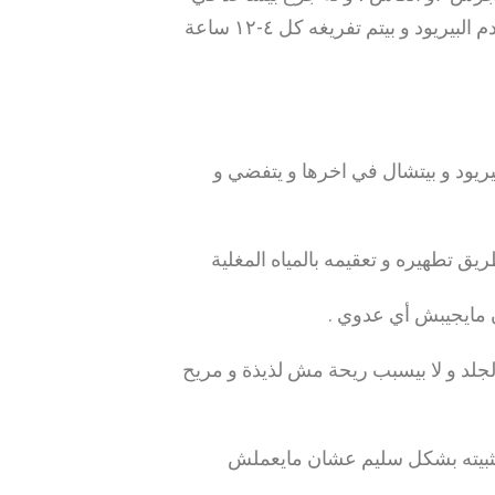
عملية تركيبه و فكه ،و بيتركب في المهبل، بيجمع دم البيريود و بيتم تفريغه كل ٤-١٢ ساعة
يريود و بيتشال في اخرها و يتفضي و
ق تطهيره و تعقيمه بالمياه المغلية
ان مايجيبش أي عدوي
جلد و لا بيسبب ريحة مش لذيذة و مريح
تثبيته بشكل سليم عشان مايعملش