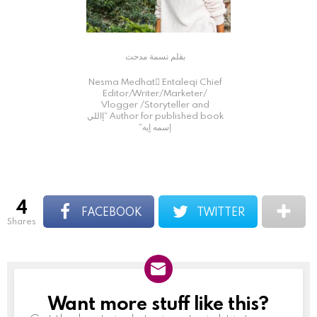
بقلم نسمة مدحت
Nesma Medhat ُEntaleqi Chief
Editor/Writer/Marketer/
Vlogger /Storyteller and
Author for published book “إاللي
إسمه إيه”
4
FACEBOOK
TWITTER
shares
Want more stuff like this?
NEWSLETTER