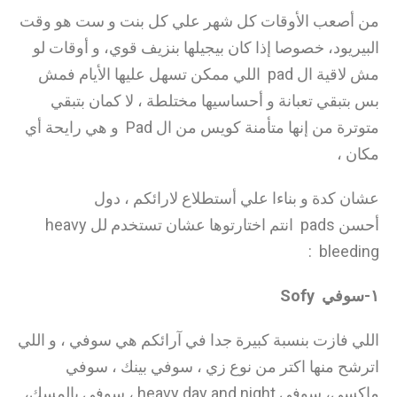
من أصعب الأوقات كل شهر علي كل بنت و ست هو وقت
البيريود، خصوصا إذا كان بيجيلها بنزيف قوي، و أوقات لو
مش لاقية ال pad اللي ممكن تسهل عليها الأيام فمش
بس بتبقي تعبانة و أحساسيها مختلطة ، لا كمان بتبقي
متوترة من إنها متأمنة كويس من ال Pad و هي رايحة أي
مكان ،
عشان كدة و بناءا علي أستطلاع لارائكم ، دول
أحسن pads انتم اختارتوها عشان تستخدم لل heavy
bleeding :
١-سوفي Sofy
اللي فازت بنسبة كبيرة جدا في آرائكم هي سوفي ، و اللي
اترشح منها اكتر من نوع زي ، سوفي بينك ، سوفي
ماكسي، سوفي heavy day and night ، سوفي بالمسك،