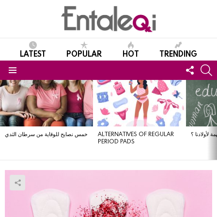
LATEST
POPULAR
HOT
TRENDING
FOLL
S
US
Menu
LATEST
STORIES
خمس نصايح للوقاية من سرطان الثدي
ALTERNATIVES OF REGULAR
ة لأولادنا ؟
PERIOD PADS