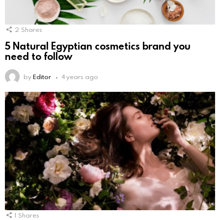
2
Shares
5 Natural Egyptian cosmetics brand you
need to follow
by
Editor
4 years ago
1
Shares