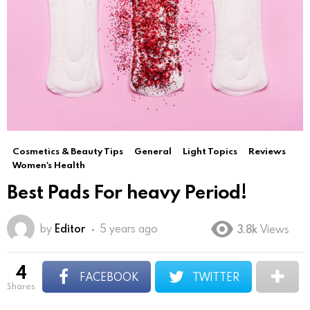
Cosmetics & Beauty Tips
General
Light Topics
Reviews
Women's Health
Best Pads For heavy Period!
by
Editor
5 years ago
3.8k
Views
4
FACEBOOK
TWITTER
shares