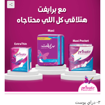
٣- دراي بوست