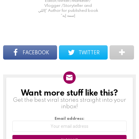
Editor/Writer/Marketer/
Vlogger /Storyteller and
Author for published book “إاللي
إسمه إيه”
FACEBOOK
TWITTER
Want more stuff like this?
NEWSLETTER
Get the best viral stories straight into your
inbox!
Email address: