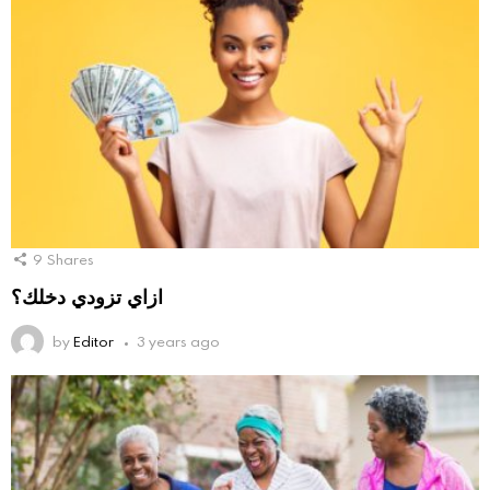
9
Shares
ازاي تزودي دخلك؟
by
Editor
3 years ago