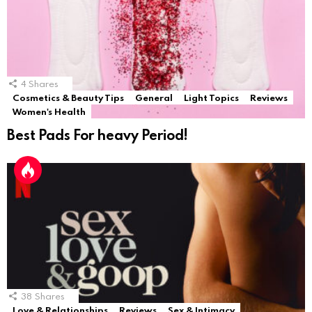
4
Shares
Cosmetics & Beauty Tips
General
Light Topics
Reviews
Women's Health
Best Pads For heavy Period!
38
Shares
Love & Relationships
Reviews
Sex & Intimacy