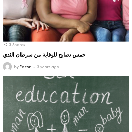
3
Shares
خمس نصايح للوقاية من سرطان الثدي
by
Editor
3 years ago