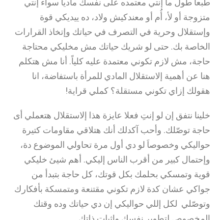
طبعا طول ما إنتي معتمده على نفسك مادياً سواء إنتي
متزوجة أو لأ، أُم أو معندكيش ولاد، ده ييديكي قوة
وإستقلال وحرية في التصرف في حياتك وإتخاذ القرارات
الخاصة بك. حتى لو شريك حياتك مش مخليكي محتاجة
حاجة، مش لازم تكوني معتمدة عليه كلياً. أنا مش هتكلم
هنا عن أهمية إلاستقلال المادي للمرأة باستفاضة، انا
هقولك إزاي تكوني مستقلة؟ كملي قراية!
خلينا نتفق إن لو إنتِ فعلا عايزة هذا إلاستقلال هتعملي أى
حاجة توصّلك. وأحب آكدلك أنك هتلاقي مقاومات كتيرة
حواليكي وخصوصاَ لو دي أول مرة تحاولي الموضوع دة،
وإحتمال كبير من أقرب الناس إليكي. أهم شيئ خليكي
قوية وتمسكي بحلمك بكل قوتك، كل حاجة بتبدأ من
جواكي عشان كدة لازم تكوني مقتنعة ومتمسكة بأفكارك
وتوصّلي لكل إللي حواليكي إن دي حياتك وده وقتك
المخصوص لتطوير نفسك وإثبات ذاتك.