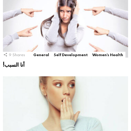
9
Shares
General
Self Development
Women's Health
!أنا السبب