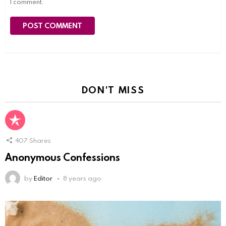
I comment.
DON'T MISS
407
Shares
Anonymous Confessions
by
Editor
8 years ago