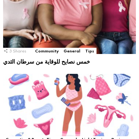
3
Shares
Community
General
Tips
خمس نصايح للوقاية من سرطان الثدي