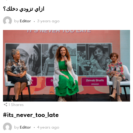
ازاي تزودي دخلك؟
by
Editor
3 years ago
1
Shares
#its_never_too_late
by
Editor
4 years ago