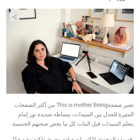
تعتبر صفحةThis is mother Being من أكثر الصفحات
المثيرة للجدل بين السيدات، ببساطه شديدة نور إمام
بتعلم السيدات قبل البنات كل ما يخص صحتهم الجنسية.
قد يبدو المحتوى للكثير إنه صادم وجرئ ولكنه مفيد جدّا