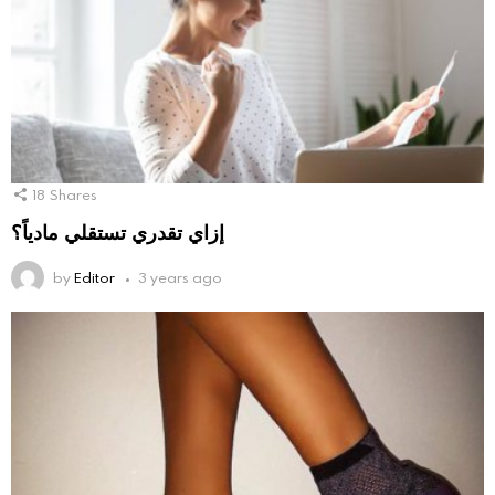
18
Shares
إزاي تقدري تستقلي مادياً؟
by
Editor
3 years ago