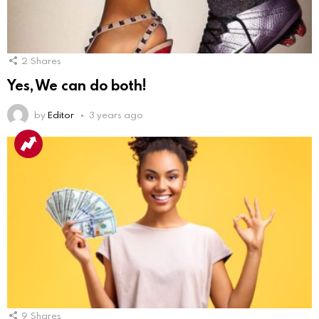
2
Shares
Yes, We can do both!
by
Editor
3 years ago
9
Shares