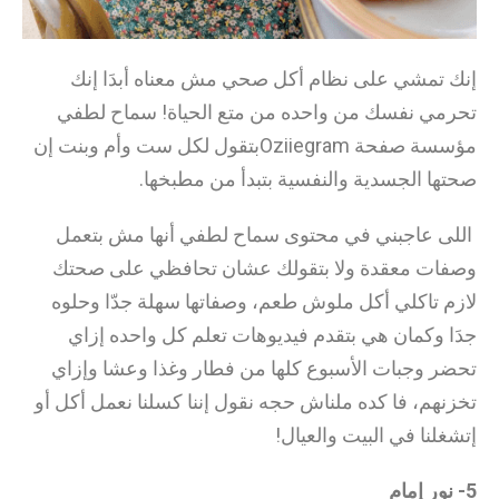
إنك تمشي على نظام أكل صحي مش معناه أبدَا إنك
تحرمي نفسك من واحده من متع الحياة! سماح لطفي
مؤسسة صفحة Oziiegramبتقول لكل ست وأم وبنت إن
صحتها الجسدية والنفسية بتبدأ من مطبخها.
اللى عاجبني في محتوى سماح لطفي أنها مش بتعمل
وصفات معقدة ولا بتقولك عشان تحافظي على صحتك
لازم تاكلي أكل ملوش طعم، وصفاتها سهلة جدّا وحلوه
جدَا وكمان هي بتقدم فيديوهات تعلم كل واحده إزاي
تحضر وجبات الأسبوع كلها من فطار وغذا وعشا وإزاي
تخزنهم، فا كده ملناش حجه نقول إننا كسلنا نعمل أكل أو
إتشغلنا في البيت والعيال!
5- نور إمام