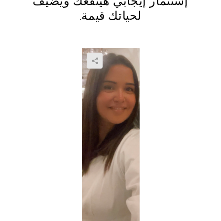
إستثمار إيجابي هينفعك ويضيف
لحياتك قيمة.