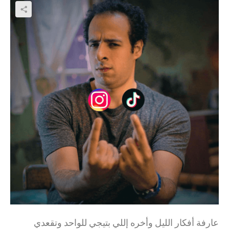
عارفة أفكار الليل وأخره إللي بتيجي للواحد وتقعدي