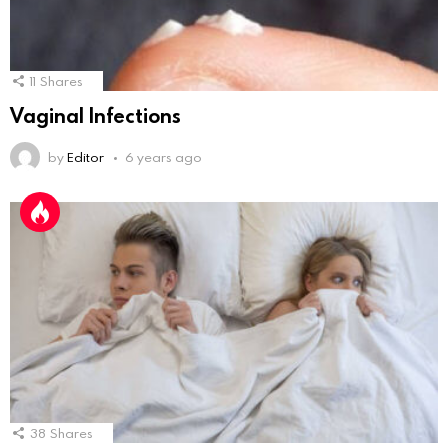
11
Shares
Vaginal Infections
by
Editor
6 years ago
38
Shares