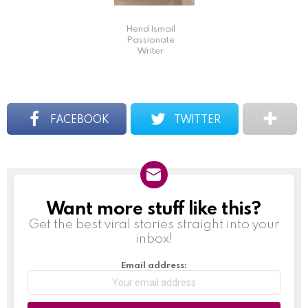
Hend Ismail
Passionate
Writer
FACEBOOK
TWITTER
Want more stuff like this?
NEWSLETTER
Get the best viral stories straight into your
inbox!
Email address: