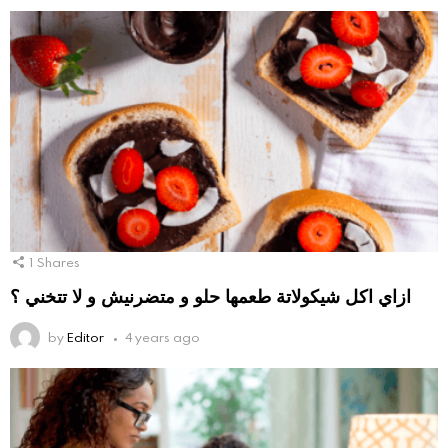
1
Shares
ازاي اكل شيكولاتة طعمها حلو و متضرنيش و لا تتخني ؟
by
Editor
4 years ago