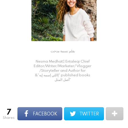
بقلم نسمة مدحت
Nesma Medhat ُEntaleqi Chief
Editor/Writer/Marketer/ Vlogger
/Storyteller and Author for
published books “إاللي إسمه إيه”&
“أصل المثل
7
FACEBOOK
TWITTER
shares