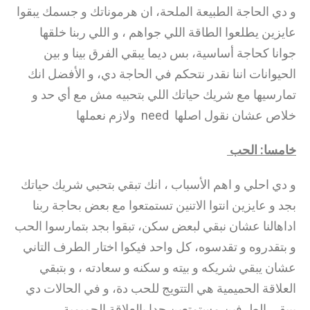
و دي الحاجة الطبيعة الملحة، ان هرموناتك و جسمك يبقوا
عايزين يطلعوا الطاقة اللي جواهم ، و اللي ربنا خلقها
جوانا كحاجة أساسية، بس ديما يبقي الفرق بينا و بين
الحيوانات اننا نقدر نتحكم في الحاجة دي، و الأفضل انك
تمارسيها مع شريك حياتك اللي بتحبيه مش مع أي حد و
خلاص عشان نقول اصلها need ولازم نعملها
خامسا: الحب
و دي احلي و اهم الأسباب ، انك تبقي بتحبي شريك حياتك
بجد و عايزين انتوا الاتنين تستمتعوا مع بعض بحاجة ربنا
اداهالنا عشان نبقي لبعض سكن، تبقوا بجد بتمارسوا الحب
و بتقدروه و تقدسوه، كل واحد فيكوا اختار الطرف التاني
عشان يبقي شريكه و بيته و سكنه و سعادته ، و بتبقي
العلاقة الحميمية هي التتويج للحب دة، و في الحالات دي
بيبقي الطرفين مستمتعين جدا بالعلاقة الحميمية