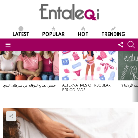
LATEST
POPULAR
HOT
TRENDING
FOLL
S
US
Menu
LATEST
STORIES
ة لأولادنا ؟
ALTERNATIVES OF REGULAR
خمس نصايح للوقاية من سرطان الثدي
PERIOD PADS