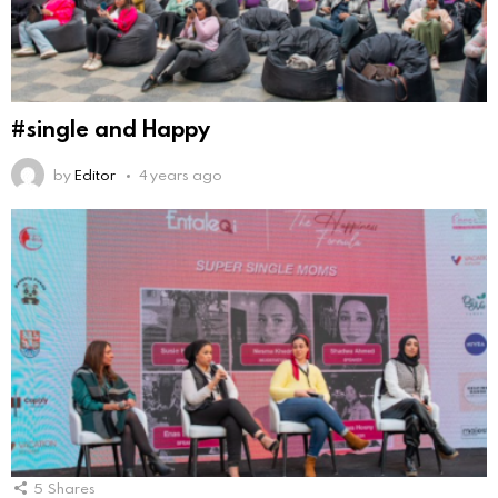
#single and Happy
by
Editor
4 years ago
5
Shares