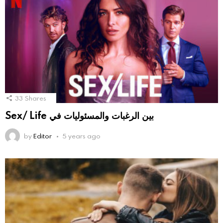
33
Shares
Sex/ Life بين الرغبات والمسئوليات في
by
Editor
5 years ago